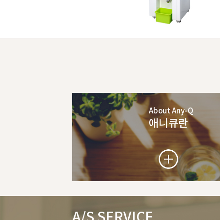
About Any-Q
애니큐란
A/S SERVICE