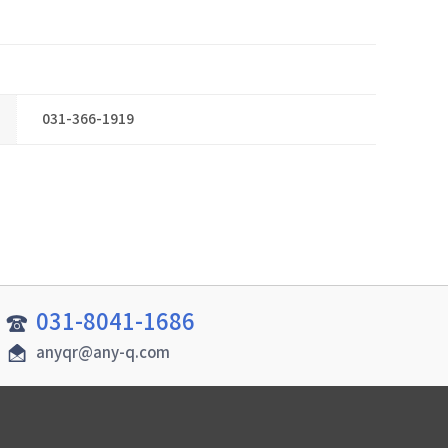
031-366-1919
031-8041-1686
anyqr@any-q.com