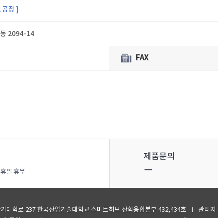
2 공장 ]
 2094-14
FAX
제품문의
일 공휴일 휴무
산기대학로 237 한국산업기술대학교 스마트허브 산학융합본부 432,434호
관리자